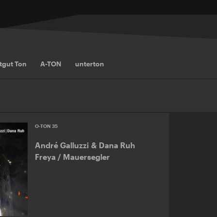
tgut Ton
A-TON
unterton
O-TON 35
André Galluzzi & Dana Ruh
Freya / Mauersegler