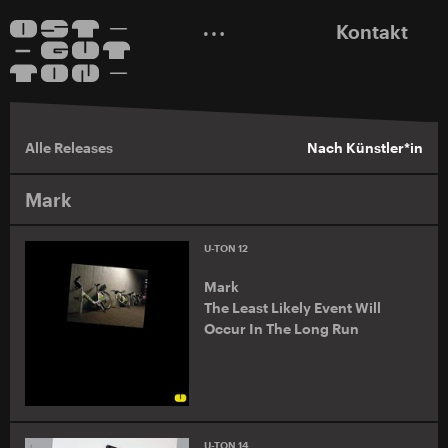
Kontakt
Alle Releases
Nach Künstler*in
Mark
U-TON 12
Mark
The Least Likely Event Will
Occur In The Long Run
U-TON 14